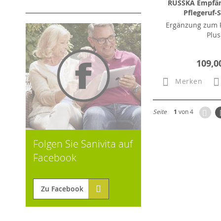
RUSSKA Empfän
Pflegeruf-S
Ergänzung zum P
Plus
109,0
Merken
Zur
Seite
1
von 4
Folgen Sie Sanivita auf
Facebook
Zu Facebook