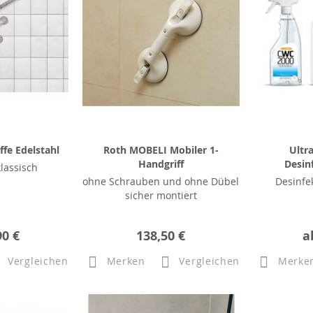
fe Edelstahl
Roth MOBELI Mobiler 1-
Ultr
Handgriff
Desin
klassisch
ohne Schrauben und ohne Dübel
Desinfe
sicher montiert
90 €
138,50 €
a
Vergleichen
Merken
Vergleichen
Merke