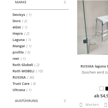
MARKE
Artikel
Devisys
1
Artikel
Doro
2
Artikel
eldat
1
Artikel
Hepro
2
Artikel
Laguna
1
Artikel
Mangar
1
Artikel
profilo
5
Artikel
reer
1
Artikel
Roth Glubeli
2
RUSSKA laguna 
Artikel
Roth MOBELI
10
Duschen wird zu
Artikel
RUSSKA
36
Artikel
Trust Care
4
Artikel
Ultrana
1
ab
54,
AUSFÜHRUNG
Merken