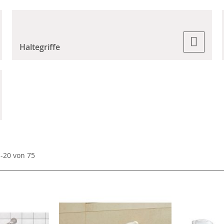
Haltegriffe
1
-
20
von
75