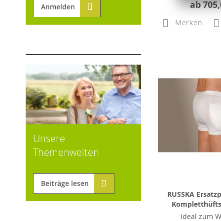
ab
705,
Anmelden
Merken
Unsere
Themenwelten
Beiträge lesen
RUSSKA Ersatzp
Kompletthüfts
ideal zum 