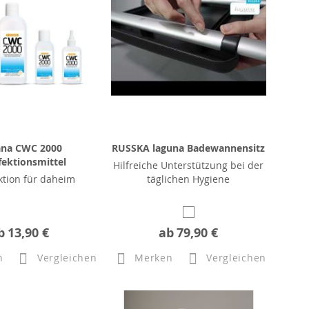
ana CWC 2000
RUSSKA laguna Badewannensitz
fektionsmittel
Hilfreiche Unterstützung bei der
ktion für daheim
täglichen Hygiene
b
13,90 €
ab
79,90 €
n
Vergleichen
Merken
Vergleichen