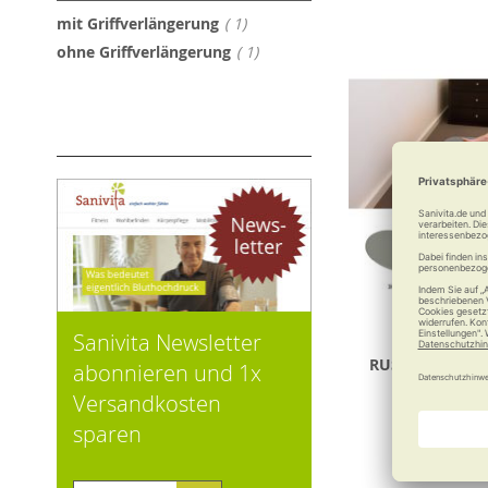
Artikel
mit Griffverlängerung
1
Artikel
ohne Griffverlängerung
1
Sanivita Newsletter
RUSSKA Funk-S
abonnieren und 1x
Step-Con
Versandkosten
sparen