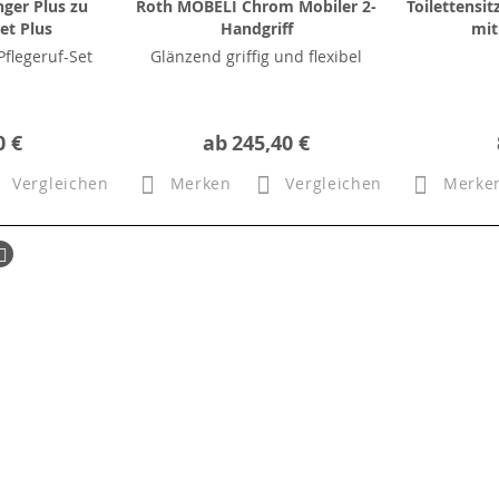
ger Plus zu
Roth MOBELI Chrom Mobiler 2-
Toilettensi
et Plus
Handgriff
mit
flegeruf-Set
Glänzend griffig und flexibel
0 €
ab
245,40 €
Vergleichen
Merken
Vergleichen
Merke
ück
Seite
Weiter