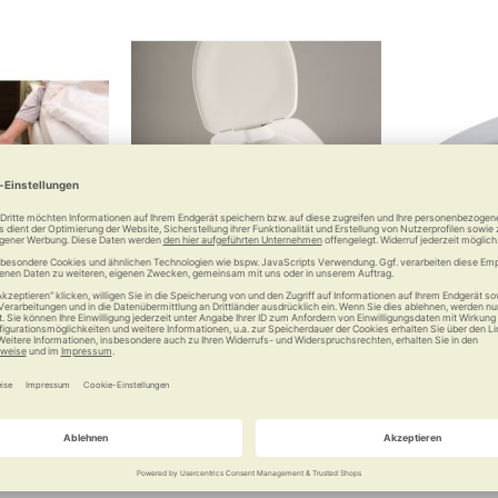
ensormatte
Bidet zum Toilettensitzerhöher
Sof
trol
Toilet
mehr