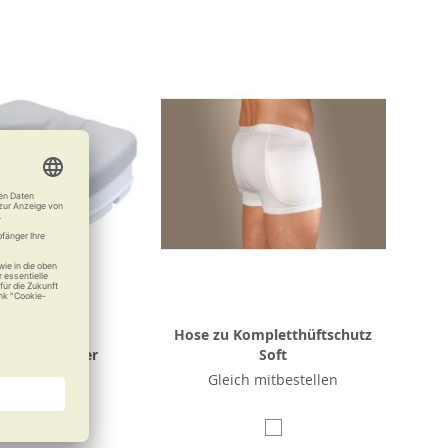
t-Auflage zu
Hose zu Kompletthüftschutz
tensitzerhöher
Soft
 Sitzkomfort
Gleich mitbestellen