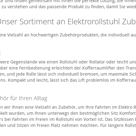
 und finden gemeinsam mit Ihnen die perfekte Lösung, die Ihnen 
isse zu verstehen und das passende Produkt zu finden, damit Sie wi
nser Sortiment an Elektrorollstuhl Zu
ine Vielzahl an hochwertigen Zubehörprodukten, die individuell 
t
chwere Gegenstände wie
einen Rollstuhl oder Rollator
oder
leicht un
über eine Fernbedienung erleichtert der
Kofferraumlifter
den Trans
, und jede Rolle lässt sich individuell bremsen, um maximale Sic
. Kompakt und leicht, lässt sich d
as Lift
problemlos im Kofferraum
ör für Ihren Alltag
en wir Ihnen eine Vielzahl an Zubehör, um Ihre Fahrten im
Elektro R
ickelt wurden, um Ihnen unterwegs den bestmöglichen
Sitz
Komfort
s bei
Fahrten
im Freien
im Rollstuhl von Vorteil ist. Das Sitzkiss
len und Sitzen im Freien Platz nehmen möchten.
Für längere Rolls