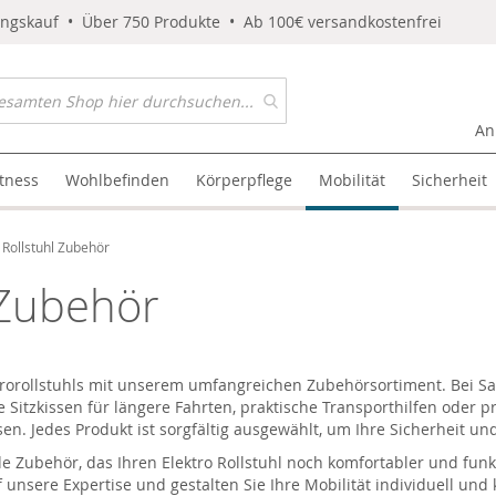
ungskauf • Über 750 Produkte • Ab 100€ versandkostenfrei
An
itness
Wohlbefinden
Körperpflege
Mobilität
Sicherheit
 Rollstuhl Zubehör
 Zubehör
ktrorollstuhls mit unserem umfangreichen Zubehörsortiment. Bei
Sa
 Sitzkissen für längere Fahrten, praktische Transporthilfen oder 
sen. Jedes Produkt ist sorgfältig ausgewählt, um Ihre Sicherheit u
de Zubehör, das Ihren
Elektro Rollstuhl
noch komfortabler und funk
f unsere Expertise und gestalten Sie Ihre Mobilität individuell und