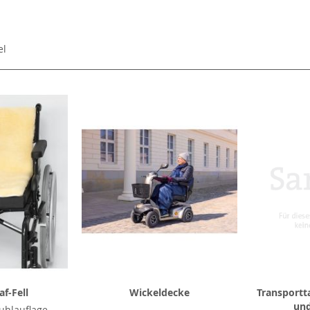
el
f-Fell
Wickeldecke
Transportt
und
tuhlauflage