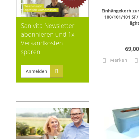
Einhängekorb zu
100/101/101 SF/ 
ligh
Sanivita Newsletter
abonnieren und 1x
Versandkosten
69,00
sparen
Merken
Anmelden