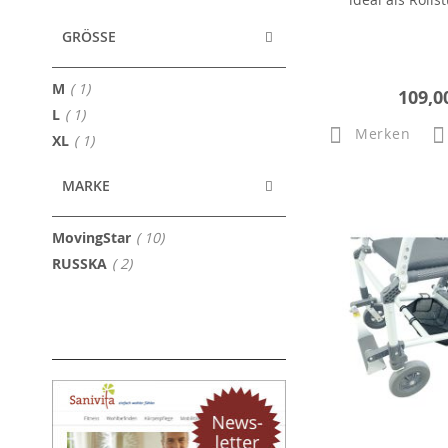
GRÖSSE
Artikel
M
1
109,0
Artikel
L
1
Merken
Artikel
XL
1
MARKE
Artikel
MovingStar
10
Artikel
RUSSKA
2