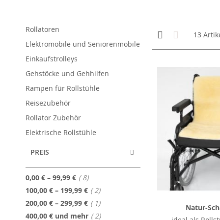
Rollatoren
Anzeigen
Kachelansicht
Liste
13
Artik
als
Elektromobile und Seniorenmobile
Einkaufstrolleys
Gehstöcke und Gehhilfen
Rampen für Rollstühle
Reisezubehör
Rollator Zubehör
Elektrische Rollstühle
PREIS
Artikel
0,00 €
–
99,99 €
8
Artikel
100,00 €
–
199,99 €
2
Artikel
200,00 €
–
299,99 €
1
Natur-Scha
Artikel
400,00 €
und mehr
2
ideal als Rolls