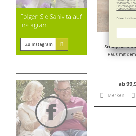
Folgen Sie Sanivita auf
Instagram
Zu Instagram
Schlupfsack für
Raus mit dem 
ab
99,
Merken