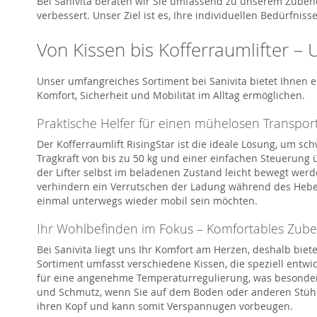
Bei
Sanivita
beraten wir Sie umfassend zu unserem Zubehör
verbessert. Unser Ziel ist es, Ihre individuellen Bedürfn
Von Kissen bis
Kofferraumlifter
– U
Unser umfangreiches Sortiment bei
Sanivita
bietet Ihnen e
Komfort, Sicherheit und Mobilität im Alltag ermöglichen.
Praktische Helfer für einen mühelosen Transpor
Der
Kofferraumlift
RisingStar
ist die ideale Lösung, um s
Tragkraft von bis zu 50 kg und einer einfachen Steuerung 
der
Lifter
selbst im beladenen Zustand leicht bewegt werden
verhindern ein Verrutschen der Ladung während des Hebens
einmal unterwegs wieder mobil sein möchten.
Ihr Wohlbefinden im Fokus – Komfortables Zubeh
Bei
Sanivita
liegt uns Ihr Komfort am Herzen, deshalb biet
Sortiment umfa
s
st verschiedene Kissen,
die speziell entw
für eine angenehme Temperaturregulierung, was besonder
und Schmutz, wenn Sie auf dem Boden oder anderen Stüh
ihren
Kopf und kann somit
Verspannugen
vorbeugen.