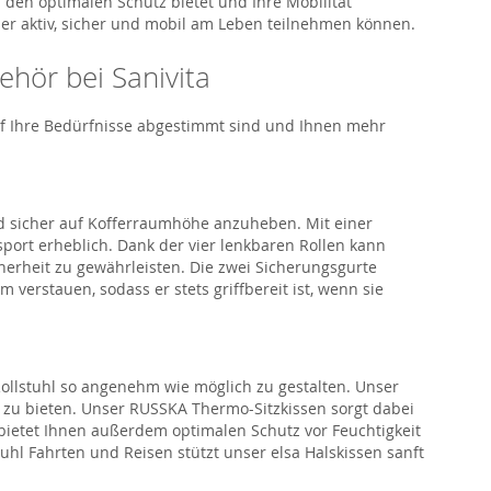
den optimalen Schutz bietet und Ihre Mobilität
eder aktiv, sicher und mobil am Leben teilnehmen können.
behör bei
Sanivita
auf Ihre Bedürfnisse abgestimmt sind und Ihnen mehr
d sicher
auf Kofferraumhöhe anzuheben. Mit einer
port erheblich. Dank der vier lenkbaren Rollen kann
herheit zu gewährleisten. Die zwei Sicherungsgurte
 verstauen, sodass er stets griffbereit ist
, wenn sie
ollstuhl
so angenehm wie möglich zu gestalten. Unser
zu bieten.
Unser
RUSSKA Thermo-Sitzkissen
sorgt dabei
en bietet Ihnen außerdem optima
len Schutz vor Feuchtigkeit
tuhl Fahrten und Reisen stützt unser
elsa
Halskissen
sanft