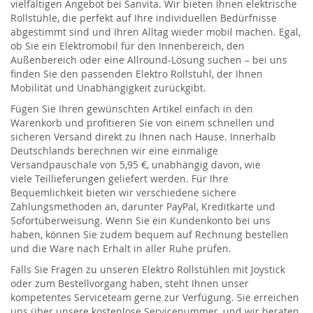
vielfältigen Angebot bei
Sanvita
. Wir bieten Ihnen e
lektrische
Rollstühle
, die perfekt auf Ihre individuellen Bedürfnisse
abgestimmt sind
und Ihren Alltag wieder mobil machen
. Egal,
ob Sie ein
Elektromobil
für den Innenbereich, den
Außenbereich oder eine Allround-Lösung suchen – bei uns
finden Sie den passenden
Elektro
Rollstuhl
, der Ihnen
Mobilität und Unabhängigkeit zurückgibt.
Fügen Sie Ihren gewünschten
Artikel
einfach in den
Warenkorb und profitieren Sie von einem schnellen und
sicheren Versand direkt zu Ihnen nach Hause. Innerhalb
Deutschlands berechnen wir eine einmalige
Versandpauschale von 5,95 €, unabhängig davon, wie
viele
Teillieferu
n
gen geliefert werden
. Für Ihre
Bequemlichkeit bieten wir verschiedene sichere
Zahlungsmethoden an, darunter PayPal, Kreditkarte und
Sofortüberweisung. Wenn Sie ein Kundenkonto bei uns
haben, können Sie zudem bequem auf Rechnung bestellen
und die Ware nach Erhalt in aller Ruhe prüfen.
Falls Sie Fragen zu unseren
Elektro
R
ollstühlen
mit Joystick
oder zum Bestellvorgang haben, steht Ihnen unser
kompetentes Serviceteam gerne zur Verfügung. Sie erreichen
uns über unsere kostenlose Servicenummer, und wir beraten