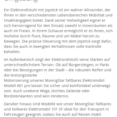
Ein Elektrorollstuhl mit Joystick ist ein wahrer Allrounder, der
Ihnen in den verschiedensten Lebensbereichen Mobilität und
Unabhängigkeit bietet. Dank seiner Vielseitigkeit eignet er
sich hervorragend für den Einsatz sowohl in Innenräumen als
auch im Freien. In Ihrem Zuhause ermöglicht er es Ihnen, sich
mühelos durch Flure, Räume und um Möbel herum zu
bewegen. Die präzise Steuerung mit dem Joystick sorgt dafür,
dass Sie auch in beengten Verhältnissen volle Kontrolle
behalten.
Im Außenbereich zeigt der Elektrorollstuhl seine Stärken auf
unterschiedlichstem Terrain. Ob auf Bürgersteigen, in Parks
oder bei Besorgungen in der Stadt – die robusten Reifen und
die leistungsstarke
Motorisierung
unseres
MovingStar
faltbares Elektromobil
Modell 601
pro
lassen
Sie sicher und komfortabel unterwegs
sein. Auch unebene Wege, leichtes Gelände oder
Bordsteinkanten sind kein Hindernis.
Darüber hinaus sind Modelle
wie unser
MovingStar
faltbares
und teilbares Elektromobil 101 SF
ideal
für den Transport in
Fahrzeugen geeignet, sodass Sie auch auf Reisen mobil