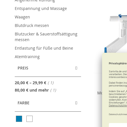
Entspannung und Massage
Waagen
Blutdruck messen
Blutzucker & Sauerstoffsättigung
messen
Entlastung für Füße und Beine
Atemtraining
PREIS
Artikel
20,00 €
–
29,99 €
1
RC-Corne
Artikel
80,00 €
und mehr
1
Mobile Atemth
Medikam
FARBE
86,90