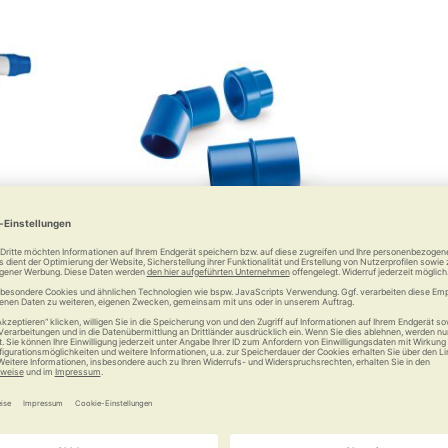
t PLUS
Vernebler-Set zum RC-Cornet
PLUS
erapie ohne
ente
Zur Kombination mit Inhalation
 €
24,90 €