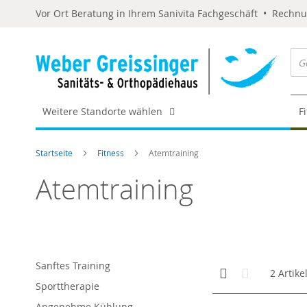
Vor Ort Beratung in Ihrem Sanivita Fachgeschäft • Rechn
Weitere Standorte wählen
F
Startseite
Fitness
Atemtraining
Atemtraining
Sanftes Training
Anzeigen
Kachelansicht
Liste
2
Artike
als
Sporttherapie
Angenehme Kühlung