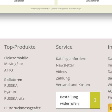
Vergleichen
Merken
Vergleichen
Top-Produkte
Service
I
Elektromobile
Katalog anfordern
Da
MovingStar
Newsletter
Im
ATTO
Videos
Da
Zahlung
Ba
Rollatoren
Versand und Kosten
Wi
RUSSKA
A
byACRE
Bestellung
En
RUSSKA vital
widerrufen
Blutdruckmessgeräte