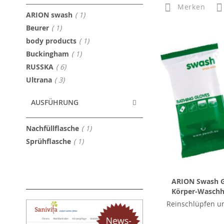
Merken
Artikel
ARION swash
1
Artikel
Beurer
1
Artikel
body products
1
Artikel
Buckingham
1
Artikel
RUSSKA
6
Artikel
Ultrana
3
AUSFÜHRUNG
Artikel
Nachfüllflasche
1
Artikel
Sprühflasche
1
ARION Swash G
Körper-Wasch
Reinschlüpfen un