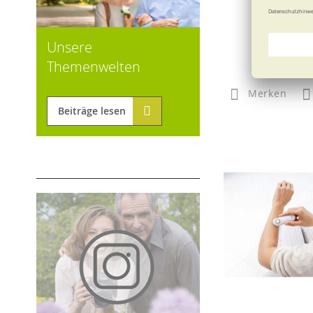
Aus WC mac
Unsere
Themenwelten
9,90
Merken
Beiträge lesen