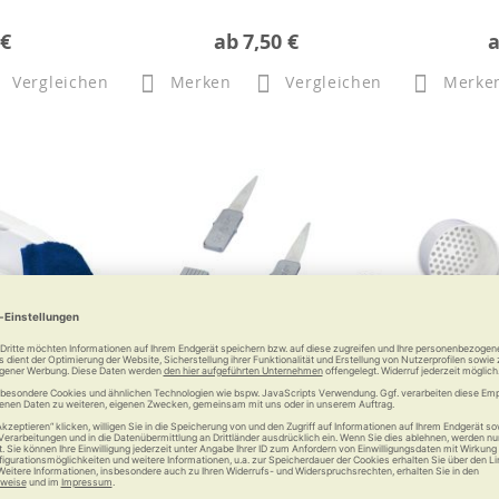
 €
ab
7,50 €
Vergleichen
Merken
Vergleichen
Merke
-Bidet mit
RUSSKA Zahnstocher mit
RUSSKA Zah
lage
Silberblatt