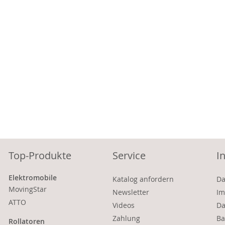
Top-Produkte
Service
I
Elektromobile
Katalog anfordern
Da
MovingStar
Newsletter
Im
ATTO
Videos
Da
Zahlung
Ba
Rollatoren