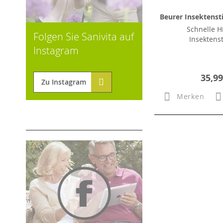
Beurer Insektensti
Schnelle Hi
Folgen Sie Sanivita auf
Insektens
Instagram
35,99
Zu Instagram
Merken