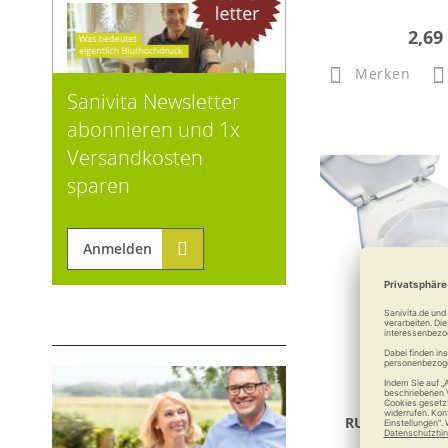
2,69
Merken
Sanivita Newsletter
abonnieren und 1x
Versandkosten
sparen
Anmelden
RUSSKA Einsatz
Seifenab