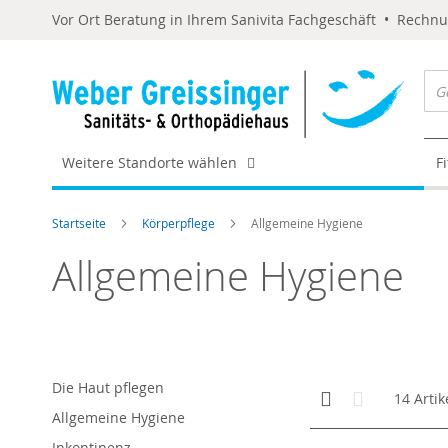
Vor Ort Beratung in Ihrem Sanivita Fachgeschäft • Rechn
Weitere Standorte wählen
F
Startseite
Körperpflege
Allgemeine Hygiene
Allgemeine Hygiene
Die Haut pflegen
Anzeigen
Kachelansicht
Liste
14
Artik
als
Allgemeine Hygiene
Inkontinenz