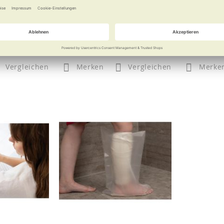
h Bidet
Silber für den Zwischenraum
Ihre Dritte
 €
ab
17,90 €
Vergleichen
Merken
Vergleichen
Merke