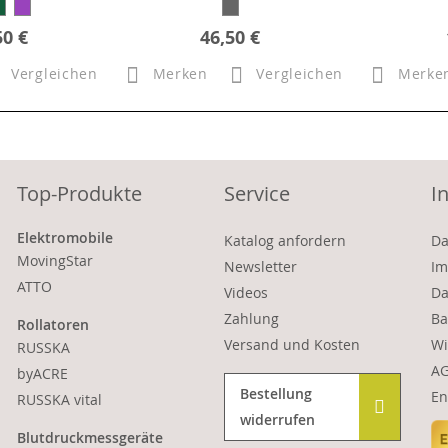
50 €
46,50 €
Vergleichen
Merken
Vergleichen
Merke
Top-Produkte
Service
I
Elektromobile
Katalog anfordern
Da
MovingStar
Newsletter
Im
ATTO
Videos
Da
Zahlung
Ba
Rollatoren
Versand und Kosten
Wi
RUSSKA
A
byACRE
Bestellung
En
RUSSKA vital
widerrufen
Blutdruckmessgeräte