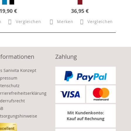
19,90 €
36,95 €
n
Vergleichen
Merken
Vergleichen
nformationen
Zahlung
s Sanivita Konzept
pressum
tenschutz
rrierefreiheitserklärung
derrufsrecht
GB
Mit Kundenkonto:
tsorgungshinweise
Kauf auf Rechnung