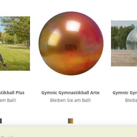
ikball Plus
Gymnic Gymnastikball Arte
Gymnic Gym
am Ball!
Bleiben Sie am Ball!
Bleib
90 €
ab
26,90 €
a