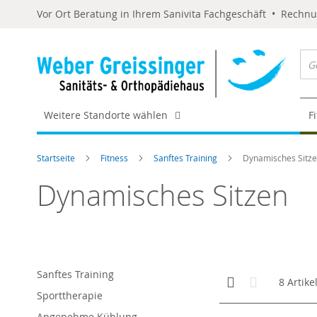
Vor Ort Beratung in Ihrem Sanivita Fachgeschäft • Rechn
Weitere Standorte wählen
F
Startseite
Fitness
Sanftes Training
Dynamisches Sitz
Dynamisches Sitzen
Sanftes Training
Anzeigen
Kachelansicht
Liste
8
Artike
als
Sporttherapie
Angenehme Kühlung