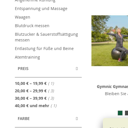
Entspannung und Massage
Waagen
Blutdruck messen
Blutzucker & Sauerstoffsättigung
messen
Entlastung für Füße und Beine
Atemtraining
PREIS
Artikel
10,00 €
–
19,99 €
1
Gymnic Gymnast
Artikel
20,00 €
–
29,99 €
3
Bleiben Sie 
Artikel
30,00 €
–
39,99 €
3
Artikel
40,00 €
und mehr
1
FARBE
ab
22,