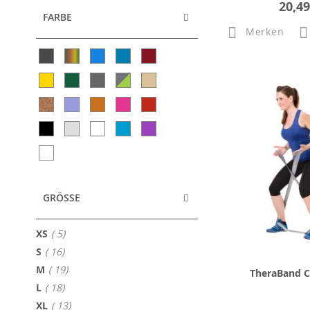
20,49
FARBE
Merken
GRÖSSE
Artikel
XS
5
Artikel
S
16
Artikel
M
19
TheraBand 
Artikel
L
18
Artikel
XL
13