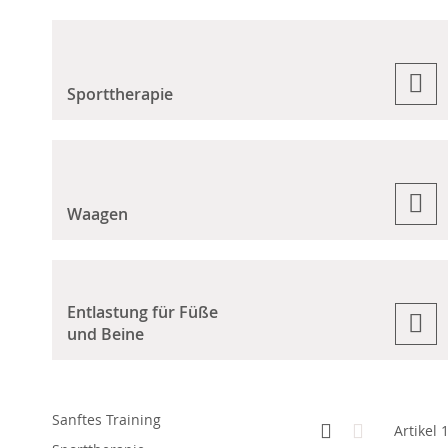
Sporttherapie
Waagen
Entlastung für Füße
und Beine
Sanftes Training
Anzeigen
Kachelansicht
Liste
Artikel
als