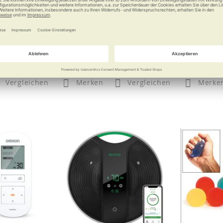
assage-Gerät
TheraBand Travel
Gymnic G
sage Gun
Fitness-Studio für Ihr
Bleib
massieren
Handgepäck
9 €
14,95 €
a
Vergleichen
Merken
Vergleichen
Merke