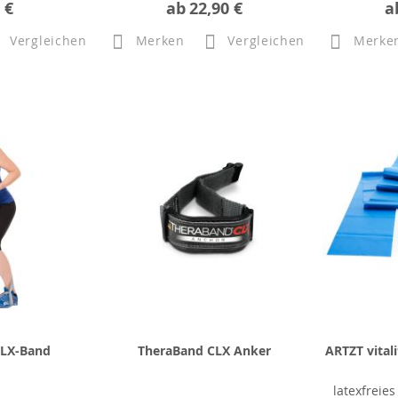
 €
ab
22,90 €
a
Vergleichen
Merken
Vergleichen
Merke
CLX-Band
TheraBand CLX Anker
ARTZT vital
latexfreie