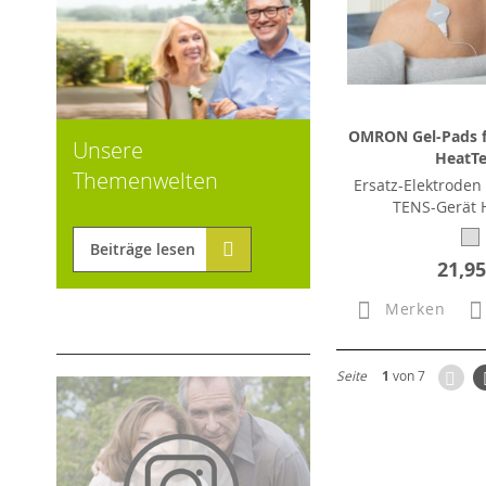
OMRON Gel-Pads f
Unsere
HeatT
Themenwelten
Ersatz-Elektrod
TENS-Gerät 
Beiträge lesen
21,95
Merken
Zur
Seite
1
von 7