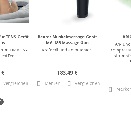
ür TENS-Gerät
Beurer Muskelmassage-Gerät
ARI
ens
MG 185 Massage Gun
An- und
en zum OMRON-
Kraftvoll und ambitioniert
Kompressi
HeatTens
strumpfh
 €
183,49 €
Vergleichen
Merken
Vergleichen
Merke
ück
Seite
Weiter