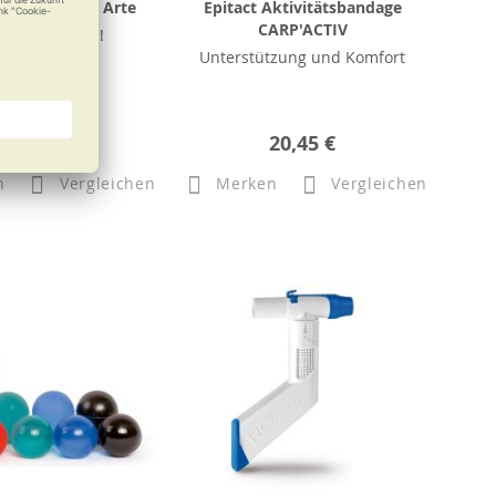
ymnastikball Arte
Epitact Aktivitätsbandage
CARP'ACTIV
en Sie am Ball!
Unterstützung und Komfort
b
26,90 €
20,45 €
n
Vergleichen
Merken
Vergleichen