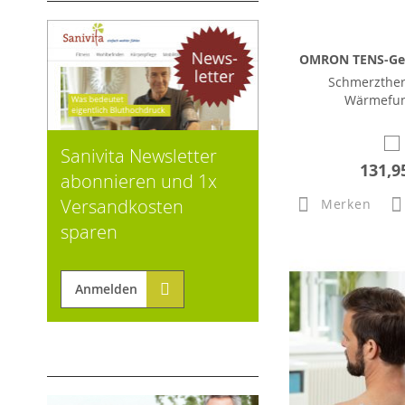
OMRON TENS-Ger
Schmerzther
Wärmefun
Sanivita Newsletter
131,9
abonnieren und 1x
Versandkosten
Merken
sparen
Anmelden