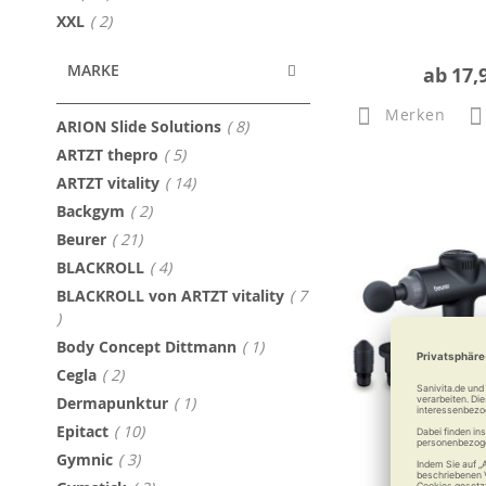
Artikel
XXL
2
MARKE
ab
17,
Merken
Artikel
ARION Slide Solutions
8
Artikel
ARTZT thepro
5
Artikel
ARTZT vitality
14
Artikel
Backgym
2
Artikel
Beurer
21
Artikel
BLACKROLL
4
BLACKROLL von ARTZT vitality
7
Artikel
Artikel
Body Concept Dittmann
1
Artikel
Cegla
2
Artikel
Dermapunktur
1
Artikel
Epitact
10
Artikel
Gymnic
3