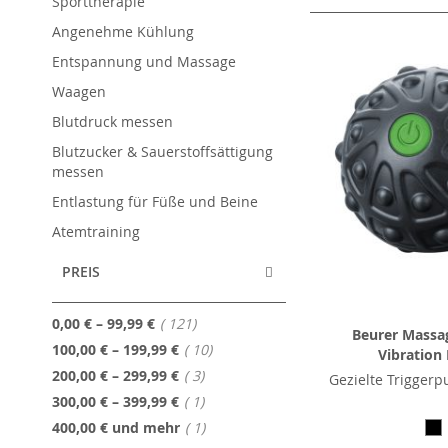
Sporttherapie
Angenehme Kühlung
Entspannung und Massage
Waagen
Blutdruck messen
Blutzucker & Sauerstoffsättigung
messen
Entlastung für Füße und Beine
Atemtraining
PREIS
Artikel
0,00 €
–
99,99 €
121
Beurer Massag
Artikel
100,00 €
–
199,99 €
10
Vibration
Artikel
200,00 €
–
299,99 €
3
Gezielte Trigger
Artikel
300,00 €
–
399,99 €
1
Artikel
400,00 €
und mehr
1