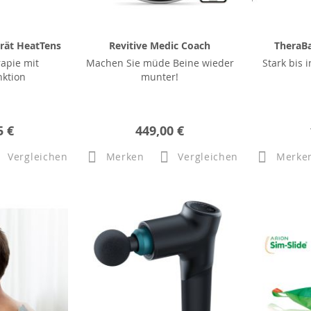
ät HeatTens
Revitive Medic Coach
TheraB
apie mit
Machen Sie müde Beine wieder
Stark bis 
ktion
munter!
5 €
449,00 €
Vergleichen
Merken
Vergleichen
Merke