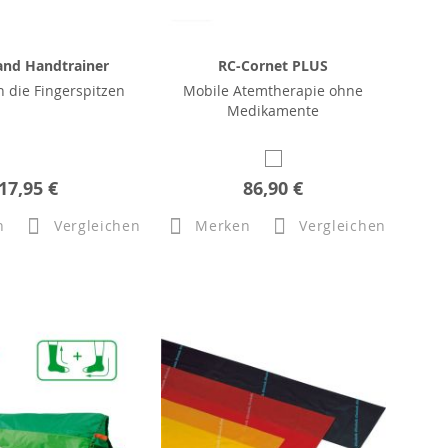
and Handtrainer
RC-Cornet PLUS
in die Fingerspitzen
Mobile Atemtherapie ohne
Medikamente
17,95 €
86,90 €
n
Vergleichen
Merken
Vergleichen