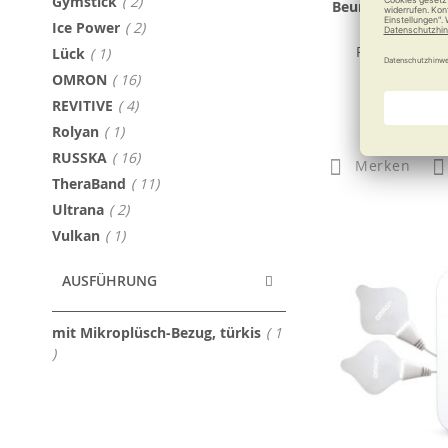
Artikel
Gymstick
2
Beurer Muskelm
MG 180 Mas
Artikel
Ice Power
2
Punktgenau 
Artikel
Lück
1
Artikel
OMRON
16
Artikel
REVITIVE
4
224,4
Artikel
Rolyan
1
Artikel
RUSSKA
16
Merken
Artikel
TheraBand
11
Artikel
Ultrana
2
Artikel
Vulkan
1
AUSFÜHRUNG
mit Mikroplüsch-Bezug, türkis
1
Artikel