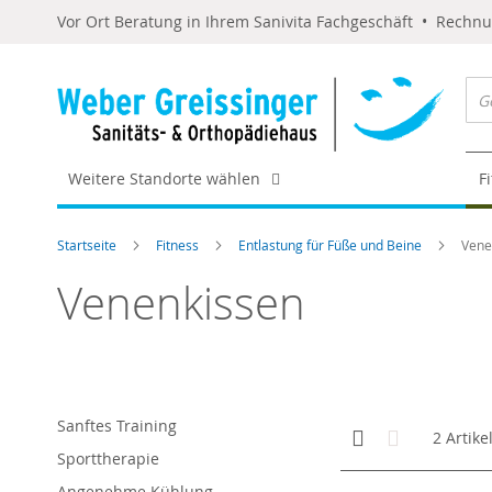
Vor Ort Beratung in Ihrem Sanivita Fachgeschäft • Rechn
Weitere Standorte wählen
F
Startseite
Fitness
Entlastung für Füße und Beine
Vene
Venenkissen
Sanftes Training
Anzeigen
Kachelansicht
Liste
2
Artike
als
Sporttherapie
Angenehme Kühlung