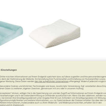
 Venenkissen
RUSSKA Venenkissen
sch-Bezug
Wohltat und Entspannung für
für Ihre Beine
müde Beine
1 €
74,90 €