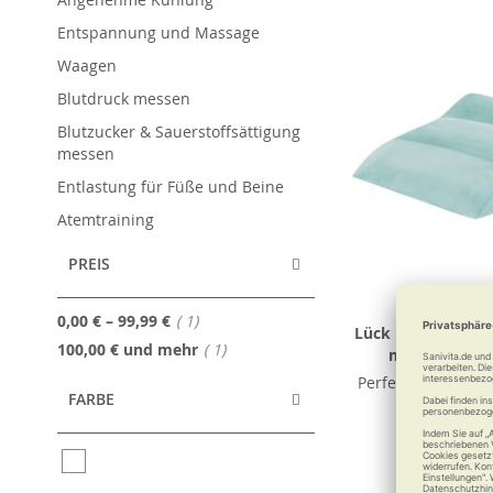
Entspannung und Massage
Waagen
Blutdruck messen
Blutzucker & Sauerstoffsättigung
messen
Entlastung für Füße und Beine
Atemtraining
PREIS
Artikel
0,00 €
–
99,99 €
1
Lück Rhombo-med
Artikel
100,00 €
und mehr
1
mit Mikroplü
Perfekte Erholung 
FARBE
116,9