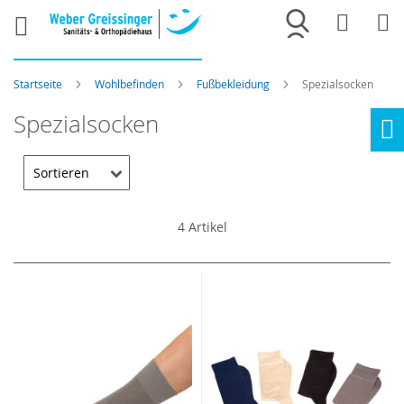
Merkliste
War
Startseite
Wohlbefinden
Fußbekleidung
Spezialsocken
Spezialsocken
Ho
4
Artikel