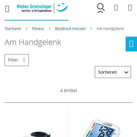
Merkliste
War
Startseite
Fitness
Blutdruck messen
Am Handgelenk
Am Handgelenk
Ho
Filter
4
Artikel