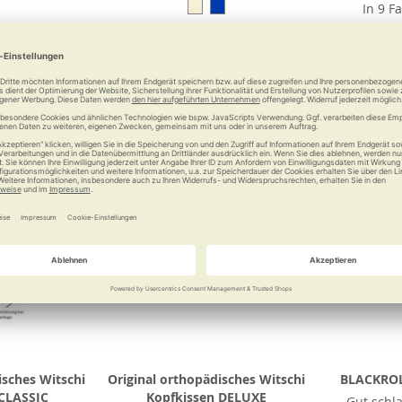
In 9 F
00 €
37,80 €
a
Vergleichen
Merken
Vergleichen
Merke
isches Witschi
Original orthopädisches Witschi
BLACKROL
 CLASSIC
Kopfkissen DELUXE
Gut schl