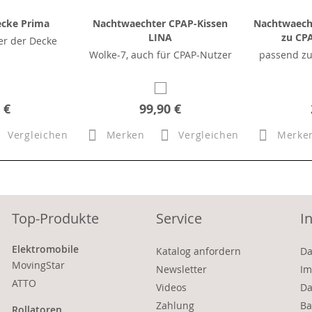
ecke Prima
Nachtwaechter CPAP-Kissen
Nachtwaech
LINA
zu CP
er der Decke
Wolke-7, auch für CPAP-Nutzer
passend zu
 €
99,90 €
Vergleichen
Merken
Vergleichen
Merke
Top-Produkte
Service
I
Elektromobile
Katalog anfordern
Da
MovingStar
Newsletter
Im
ATTO
Videos
Da
Zahlung
Ba
Rollatoren