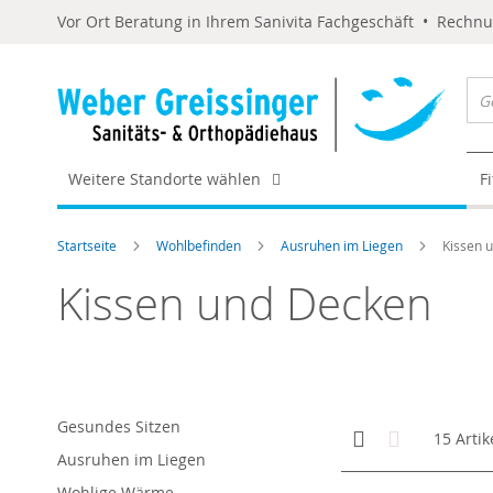
Vor Ort Beratung in Ihrem Sanivita Fachgeschäft • Rechn
Weitere Standorte wählen
F
Startseite
Wohlbefinden
Ausruhen im Liegen
Kissen 
Kissen und Decken
Gesundes Sitzen
Anzeigen
Kachelansicht
Liste
15
Artik
als
Ausruhen im Liegen
Wohlige Wärme