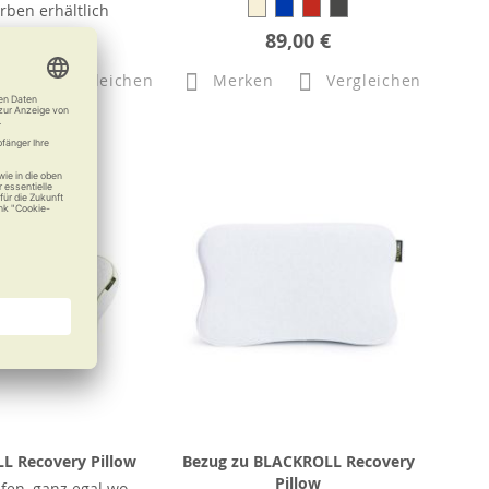
arben erhältlich
b
102,00 €
89,00 €
n
Vergleichen
Merken
Vergleichen
L Recovery Pillow
Bezug zu BLACKROLL Recovery
Pillow
afen, ganz egal wo