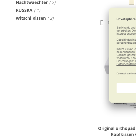
Artikel
Nachtwaechter
2
Artikel
RUSSKA
1
ab
119,
Artikel
Witschi Kissen
2
Merken
Original orthopäd
Kopfkissen