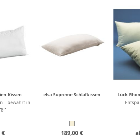
ien-Kissen
elsa Supreme Schlafkissen
Lück Rhom
n – bewährt in
Entspa
ege
 €
189,00 €
a