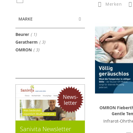
Merken
MARKE
Artikel
Beurer
1
Artikel
Geratherm
3
Artikel
OMRON
3
OMRON Fiebert
Gentle Te
Infrarot-Ohrt
Sanivita Newsletter