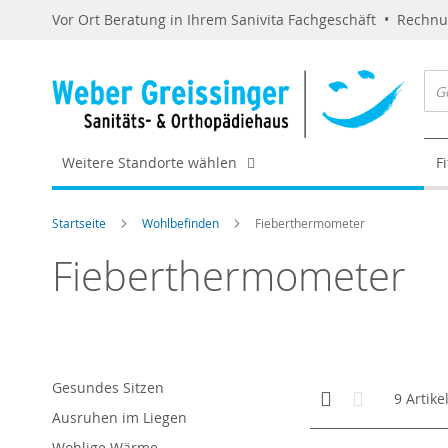
Vor Ort Beratung in Ihrem Sanivita Fachgeschäft • Rechn
Weitere Standorte wählen
F
Startseite
Wohlbefinden
Fieberthermometer
Fieberthermometer
Gesundes Sitzen
Anzeigen
Kachelansicht
Liste
9
Artike
als
Ausruhen im Liegen
Wohlige Wärme