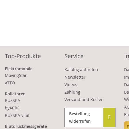
Top-Produkte
Service
I
Elektromobile
Katalog anfordern
Da
MovingStar
Newsletter
Im
ATTO
Videos
Da
Zahlung
Ba
Rollatoren
Versand und Kosten
Wi
RUSSKA
A
byACRE
Bestellung
En
RUSSKA vital
widerrufen
Blutdruckmessgeräte