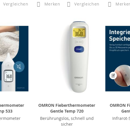
Vergleichen
Merken
Vergleichen
Merke
hermometer
OMRON Fieberthermometer
OMRON Fi
mp 533
Gentle Temp 720
Gen
hermometer
Berührungslos, schnell und
Infrarot
sicher