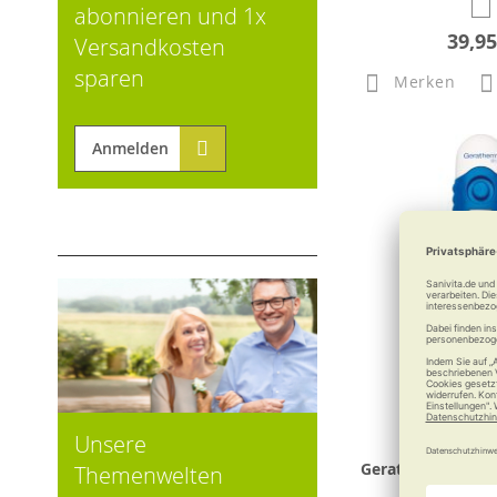
abonnieren und 1x
39,95
Versandkosten
sparen
Merken
Anmelden
Unsere
Geratherm Digit
Themenwelten
flex