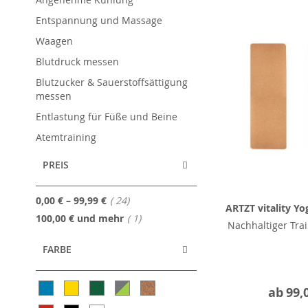
Entspannung und Massage
Waagen
Blutdruck messen
Blutzucker & Sauerstoffsättigung
messen
Entlastung für Füße und Beine
Atemtraining
PREIS
Artikel
0,00 €
–
99,99 €
24
ARTZT vitality Y
Artikel
100,00 €
und mehr
1
Nachhaltiger Tra
FARBE
ab
99,