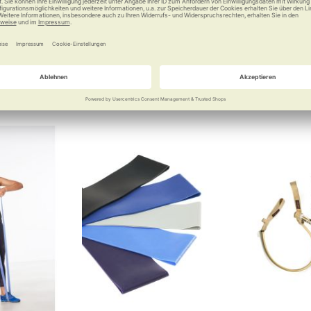
erhöhten W
95 €
6,25 €
a
Vergleichen
Merken
Vergleichen
Merke