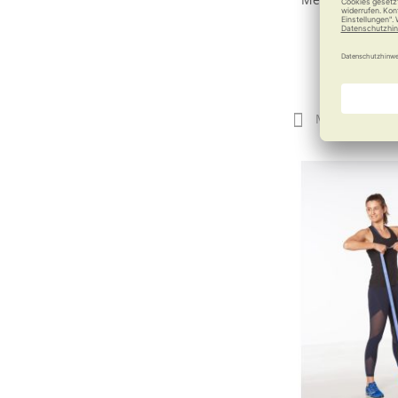
ab
24,
Merken