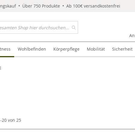
ungskauf • Über 750 Produkte • Ab 100€ versandkostenfrei
An
itness
Wohlbefinden
Körperpflege
Mobilität
Sicherheit
g
1
-
20
von
25