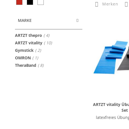
Merken
MARKE
Artikel
ARTZT thepro
4
Artikel
ARTZT vitality
10
Artikel
Gymstick
2
Artikel
OMRON
1
Artikel
TheraBand
8
ARTZT vitality Üb
Set
latexfreies Übun