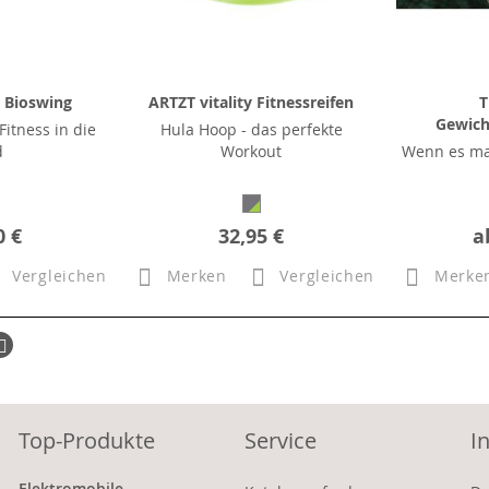
y Bioswing
ARTZT vitality Fitnessreifen
T
Gewich
itness in die
Hula Hoop - das perfekte
d
Workout
Wenn es ma
0 €
32,95 €
a
Vergleichen
Merken
Vergleichen
Merke
ück
Seite
Weiter
Top-Produkte
Service
I
Elektromobile