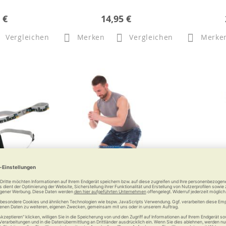
 €
14,95 €
Vergleichen
Merken
Vergleichen
Merke
TheraBand
ARTZT vitality Rubber Band
ARTZT vi
 Sicherheit
Mobiles Fitnessstudio
Vielseitige