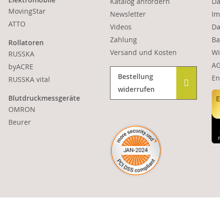
Katalog anfordern
Da
MovingStar
Newsletter
Im
ATTO
Videos
Da
Zahlung
Ba
Rollatoren
Versand und Kosten
Wi
RUSSKA
A
byACRE
Bestellung
En
RUSSKA vital
widerrufen
Blutdruckmessgeräte
OMRON
Beurer