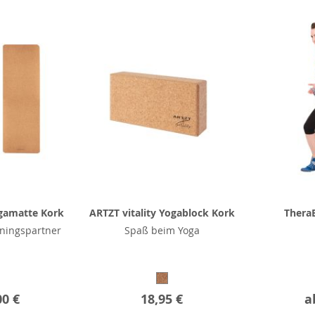
ogamatte Kork
ARTZT vitality Yogablock Kork
Thera
iningspartner
Spaß beim Yoga
00 €
18,95 €
a