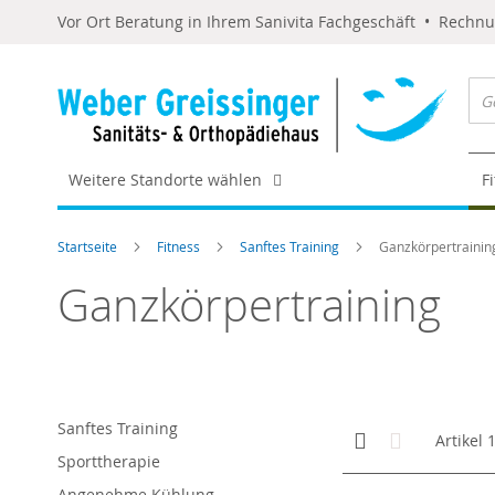
Vor Ort Beratung in Ihrem Sanivita Fachgeschäft • Rechn
Weitere Standorte wählen
F
Startseite
Fitness
Sanftes Training
Ganzkörpertrainin
Ganzkörpertraining
Sanftes Training
Anzeigen
Kachelansicht
Liste
Artikel
als
Sporttherapie
Angenehme Kühlung