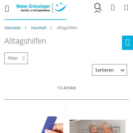
Merkliste
War
Startseite
Haushalt
Alltagshilfen
Alltagshilfen
Ho
Filter
13
Artikel