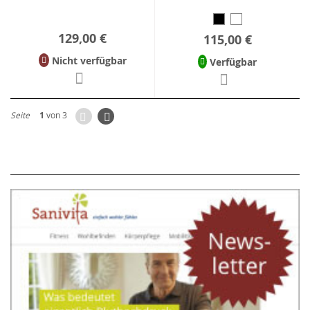
129,00 €
115,00 €
Nicht verfügbar
Verfügbar
Zurück
Seite
Weiter
Seite
1
von 3