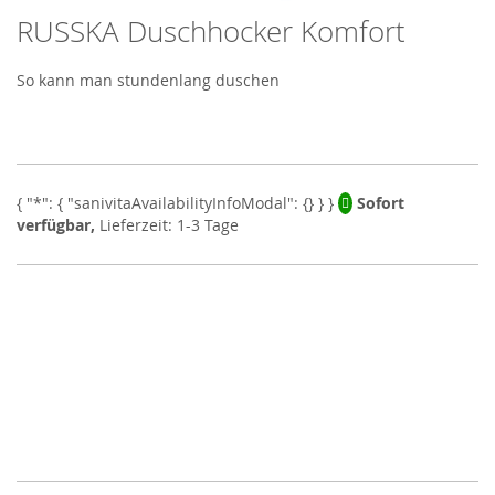
RUSSKA Duschhocker Komfort
Skip
to
the
So kann man stundenlang duschen
beginning
of
the
images
gallery
Sofort
verfügbar,
Lieferzeit: 1-3 Tage