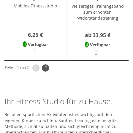
Mobiles Fitnessstudio
Vielseitiges Trainingsband
zum erhöhten
Widerstandstraining
6,25 €
ab
33,95 €
Verfügbar
Verfügbar
Zurück
Seite
Weiter
Seite
1
von 2
Ihr Fitness-Studio für zu Hause.
Bei allen sportlichen Aktivitäten ist es wichtig, auf den
eigenen Körper zu achten. Sanftes Training ist eine gute
Methode, sich fit zu halten und sich gleichzeitig nicht zu
überanstrengen. Für Kraftübungen unterschiedlicher