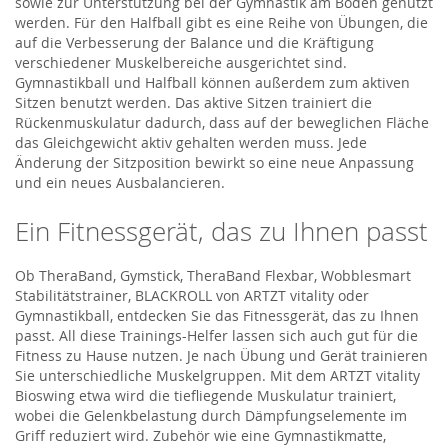
sowie zur Unterstützung bei der Gymnastik am Boden genutzt
werden. Für den Halfball gibt es eine Reihe von Übungen, die
auf die Verbesserung der Balance und die Kräftigung
verschiedener Muskelbereiche ausgerichtet sind.
Gymnastikball und Halfball können außerdem zum aktiven
Sitzen benutzt werden. Das aktive Sitzen trainiert die
Rückenmuskulatur dadurch, dass auf der beweglichen Fläche
das Gleichgewicht aktiv gehalten werden muss. Jede
Änderung der Sitzposition bewirkt so eine neue Anpassung
und ein neues Ausbalancieren.
Ein Fitnessgerät, das zu Ihnen passt
Ob TheraBand, Gymstick, TheraBand Flexbar, Wobblesmart
Stabilitätstrainer, BLACKROLL von ARTZT vitality oder
Gymnastikball, entdecken Sie das Fitnessgerät, das zu Ihnen
passt. All diese Trainings-Helfer lassen sich auch gut für die
Fitness zu Hause nutzen. Je nach Übung und Gerät trainieren
Sie unterschiedliche Muskelgruppen. Mit dem ARTZT vitality
Bioswing etwa wird die tiefliegende Muskulatur trainiert,
wobei die Gelenkbelastung durch Dämpfungselemente im
Griff reduziert wird. Zubehör wie eine Gymnastikmatte,