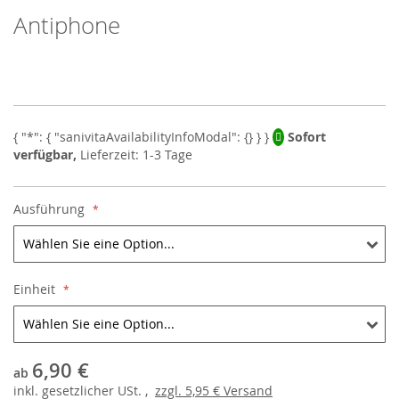
Antiphone
Skip
to
the
beginning
of
the
images
Sofort
gallery
verfügbar,
Lieferzeit: 1-3 Tage
Ausführung
Einheit
6,90 €
ab
inkl.
gesetzlicher
USt. ,
zzgl.
5,95 €
Versand