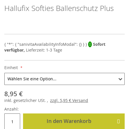
Hallufix Softies Ballenschutz Plus
Skip
to
the
beginning
of
the
images
Sofort
gallery
verfügbar,
Lieferzeit: 1-3 Tage
Einheit
8,95 €
inkl.
gesetzlicher
USt. ,
zzgl.
5,95 €
Versand
Anzahl:
In den Warenkorb