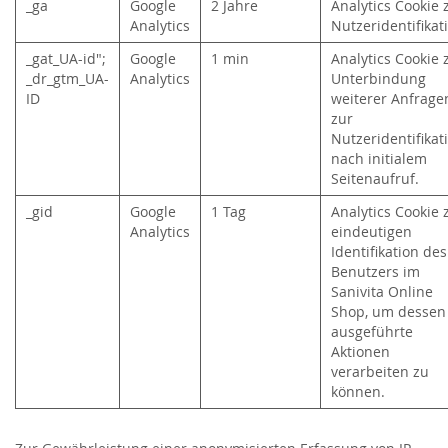
_ga
Google
2 Jahre
Analytics Cookie 
Analytics
Nutzeridentifika
_gat_UA-id";
Google
1 min
Analytics Cookie 
_dr_gtm_UA-
Analytics
Unterbindung
ID
weiterer Anfrage
zur
Nutzeridentifikat
nach initialem
Seitenaufruf.
_gid
Google
1 Tag
Analytics Cookie 
Analytics
eindeutigen
Identifikation des
Benutzers im
Sanivita Online
Shop, um dessen
ausgeführte
Aktionen
verarbeiten zu
können.