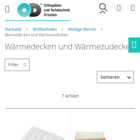
Merkliste
War
Startseite
Wohlbefinden
Wohlige Wärme
Wärmedecken und Wärmezudecken
Wärmedecken und Wärmezudecken
Ho
Filter
7
Artikel