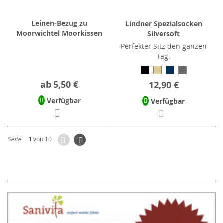
Leinen-Bezug zu
Lindner Spezialsocken
Moorwichtel Moorkissen
Silversoft
Perfekter Sitz den ganzen
Tag.
ab
5,50 €
12,90 €
Verfügbar
Verfügbar
Zurück
Seite
Weiter
Seite
1
von 10