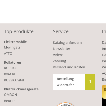
Top-Produkte
Service
I
Elektromobile
Katalog anfordern
Da
MovingStar
Newsletter
Im
ATTO
Videos
Da
Zahlung
Ba
Rollatoren
Versand und Kosten
Wi
RUSSKA
A
byACRE
Bestellung
En
RUSSKA vital
widerrufen
Blutdruckmessgeräte
OMRON
Beurer