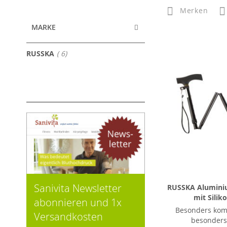
Merken
MARKE
Artikel
RUSSKA
6
Sanivita Newsletter
RUSSKA Alumini
mit Siliko
abonnieren und 1x
Besonders kom
Versandkosten
besonders 