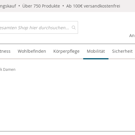
ungskauf • Über 750 Produkte • Ab 100€ versandkostenfrei
An
itness
Wohlbefinden
Körperpflege
Mobilität
Sicherheit
ck Damen
l