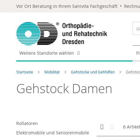
Vor Ort Beratung in Ihrem Sanivita Fachgeschäft • Rechn
Weitere Standorte wählen
F
Startseite
Mobilität
Gehstöcke und Gehhilfen
Gehsto
Gehstock Damen
Rollatoren
Anzeigen
Kachelansicht
Liste
6
Artike
als
Elektromobile und Seniorenmobile