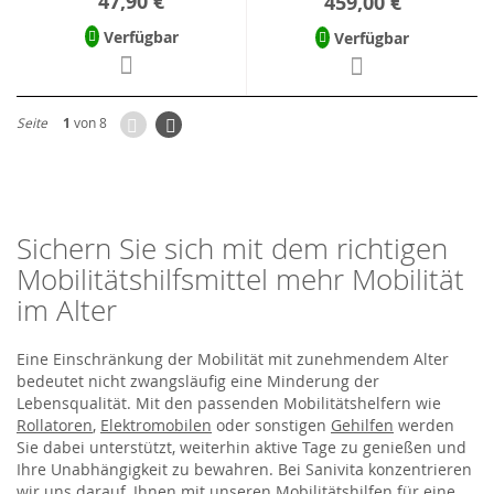
47,90 €
459,00 €
Verfügbar
Verfügbar
Zurück
Seite
Weiter
Seite
1
von 8
Sichern Sie sich mit dem richtigen
Mobilitätshilfsmittel mehr Mobilität
im Alter
Eine Einschränkung der Mobilität mit zunehmendem Alter
bedeutet nicht zwangsläufig eine Minderung der
Lebensqualität. Mit den passenden Mobilitätshelfern wie
Rollatoren
,
Elektromobilen
oder sonstigen
Gehilfen
werden
Sie dabei unterstützt, weiterhin aktive Tage zu genießen und
Ihre Unabhängigkeit zu bewahren. Bei Sanivita konzentrieren
wir uns darauf, Ihnen mit unseren Mobilitätshilfen für eine