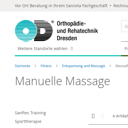
Vor Ort Beratung in Ihrem Sanivita Fachgeschäft • Rechn
Weitere Standorte wählen
F
Startseite
Fitness
Entspannung und Massage
Manuel
Manuelle Massage
Sanftes Training
Anzeigen
Kachelansicht
Liste
4
Artike
als
Sporttherapie