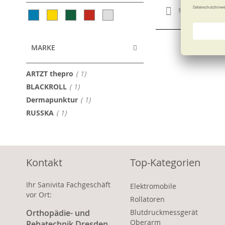
Merken
MARKE
Artikel
ARTZT thepro
1
Artikel
BLACKROLL
1
Artikel
Dermapunktur
1
Artikel
RUSSKA
1
Kontakt
Top-Kategorien
Ihr Sanivita Fachgeschäft
Elektromobile
vor Ort:
Rollatoren
Orthopädie- und
Blutdruckmessgerät
Oberarm
Rehatechnik Dresden