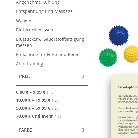
Angenehme Kühlung
Entspannung und Massage
Waagen
Blutdruck messen
Blutzucker & Sauerstoffsättigung
messen
Entlastung für Füße und Beine
Atemtraining
PREIS
Artikel
0,00 €
–
9,99 €
1
RUSSKA Ig
Artikel
10,00 €
–
19,99 €
1
Igeln Sie s
Artikel
50,00 €
–
59,99 €
1
Artikel
70,00 €
und mehr
1
FARBE
ab
3,6