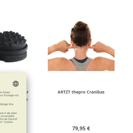
ROLL Twister
ARTZT thepro Cranibas
uelle Massage
14,90 €
79,95 €