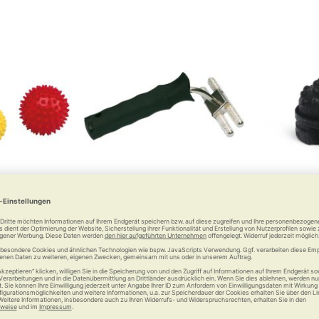
elball
DERMAPUNKTUR Antischmerz-
BLACK
Roller
ich fit
Punkt
Spitze durchblutet.
0 €
ab
59,00 €