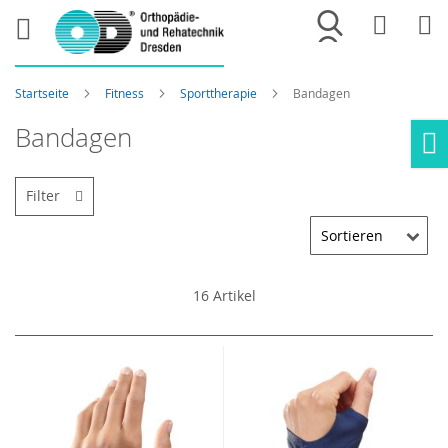
Merkliste
War
Startseite
Fitness
Sporttherapie
Bandagen
Bandagen
Ho
Filter
16
Artikel