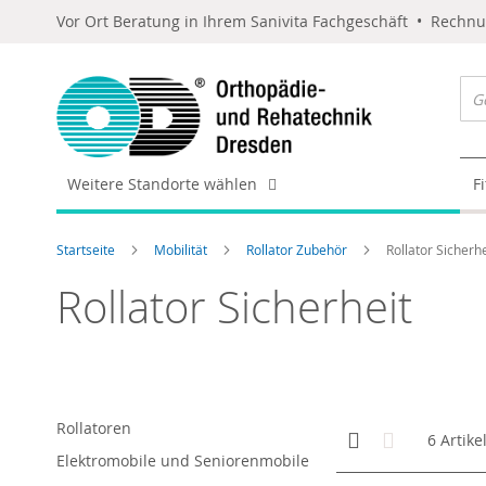
Vor Ort Beratung in Ihrem Sanivita Fachgeschäft • Rechn
Weitere Standorte wählen
F
Startseite
Mobilität
Rollator Zubehör
Rollator Sicherhe
Rollator Sicherheit
Rollatoren
Anzeigen
Kachelansicht
Liste
6
Artike
als
Elektromobile und Seniorenmobile