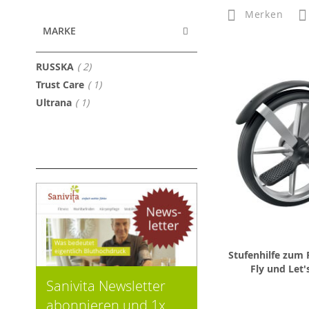
Merken
MARKE
Artikel
RUSSKA
2
Artikel
Trust Care
1
Artikel
Ultrana
1
Stufenhilfe zum R
Fly und Let'
Sanivita Newsletter
abonnieren und 1x