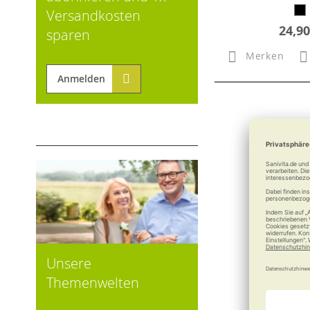
Versandkosten
24,90
sparen
Merken
Anmelden
Unsere
Themenwelten