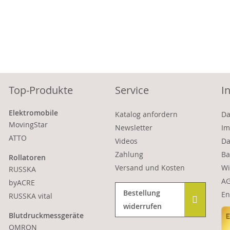
Top-Produkte
Service
I
Elektromobile
Katalog anfordern
Da
MovingStar
Newsletter
Im
ATTO
Videos
Da
Zahlung
Ba
Rollatoren
Versand und Kosten
Wi
RUSSKA
A
byACRE
Bestellung
En
RUSSKA vital
widerrufen
Blutdruckmessgeräte
OMRON