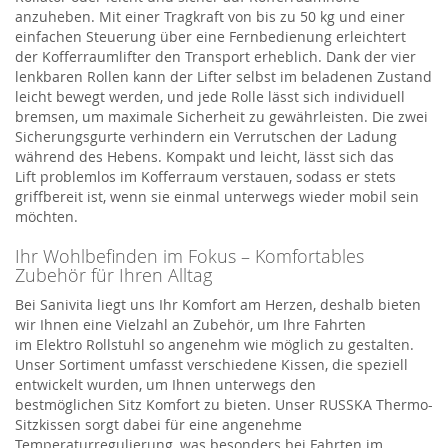
anzuheben. Mit einer Tragkraft von bis zu 50 kg und einer
einfachen Steuerung über eine Fernbedienung erleichtert
der
Kofferraumlifter
den Transport erheblich. Dank der vier
lenkbaren Rollen kann der
Lifter
selbst im beladenen Zustand
leicht bewegt werden, und jede Rolle lässt sich individuell
bremsen, um maximale Sicherheit zu gewährleisten. Die zwei
Sicherungsgurte verhindern ein Verrutschen der Ladung
während des Hebens. Kompakt und leicht, lässt sich d
as
Lift
problemlos im Kofferraum verstauen, sodass er stets
griffbereit ist
, wenn sie einmal unterwegs wieder mobil sein
möchten.
Ihr Wohlbefinden im Fokus – Komfortables
Zubehör für Ihren Alltag
Bei
Sanivita
liegt uns Ihr Komfort am Herzen, deshalb bieten
wir Ihnen eine Vielzahl an Zubehör, um Ihre Fahrten
im
Elektro Rollstuhl
so angenehm wie möglich zu gestalten.
Unser Sortiment umfa
s
st verschiedene Kissen,
die speziell
entwickelt wurden, um Ihnen unterwegs den
bestmöglichen
Sitz
Komfort
zu bieten.
Unser
RUSSKA Thermo-
Sitzkissen
sorgt dabei für eine angenehme
Temperaturregulierung, was besonders bei
Fahrten
im