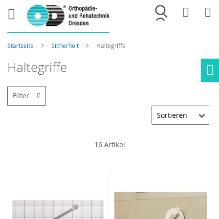
Merkliste
War
Startseite
Sicherheit
Haltegriffe
Haltegriffe
Ho
Filter
16
Artikel