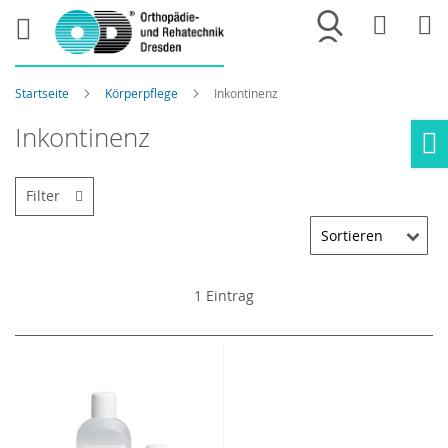
Merkliste
War
Startseite
Körperpflege
Inkontinenz
Inkontinenz
Ho
Filter
1
Eintrag