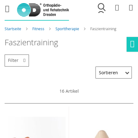
Merkliste
War
Startseite
Fitness
Sporttherapie
Faszientraining
Faszientraining
Ho
Filter
16
Artikel