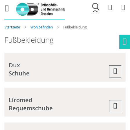
Merkliste
War
Startseite
Wohlbefinden
Fußbekleidung
Fußbekleidung
Ho
Dux
Schuhe
Liromed
Bequemschuhe