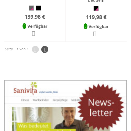
bequem
139,98 €
119,98 €
Verfügbar
Verfügbar
Zurück
Seite
Weiter
Seite
1
von 3