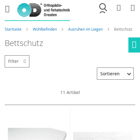
Merkliste
War
Startseite
Wohlbefinden
Ausruhen im Liegen
Bettschutz
Bettschutz
Ho
Filter
11
Artikel