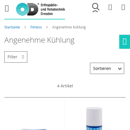
Merkliste
War
Startseite
Fitness
Angenehme Kühlung
Angenehme Kühlung
Ho
Filter
4
Artikel