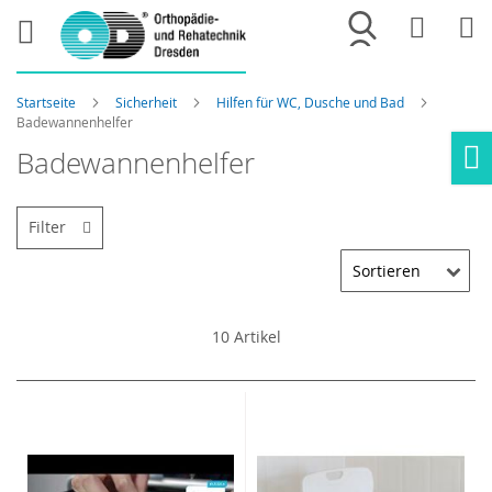
Merkliste
War
Startseite
Sicherheit
Hilfen für WC, Dusche und Bad
Badewannenhelfer
Badewannenhelfer
Ho
Filter
10
Artikel