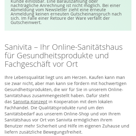
S
Kunde einlösbar. Eine Barauszahlung oder
i
nachträgliche Anrechnung ist nicht möglich. Bei einer
e
Abmeldung vom Newsletter zieht eine erneute
s
Anmeldung keinen erneuten Gutscheinanspruch nach
i
sich. Im Falle einer Retoure der Ware verfällt der
c
Gutscheinwert.
h
f
ü
r
u
Sanivita – Ihr Online-Sanitätshaus
n
s
für Gesundheitsprodukte und
e
r
Fachgeschäft vor Ort
e
n
N
e
Ihre Lebensqualität liegt uns am Herzen. Kaufen kann man
w
sie zwar nicht, aber man kann sie fördern mit hochwertigen
s
Gesundheitsprodukten, die wir für Sie in unserem Online-
l
e
Sanitätshaus zusammengestellt haben. Dafür steht
t
das
Sanivita-Konzept
in Kooperation mit dem lokalen
t
e
Fachhandel. Die Qualitätsprodukte rund um den
r
Sanitätsbedarf aus unserem Online-Shop und von Ihrem
a
n
Sanitätshaus vor Ort von Sanivita ermöglichen ihrem
:
Benutzer mehr Sicherheit und Hilfe im eigenen Zuhause und
liefern zusätzliche Bewegungsfreiheit.