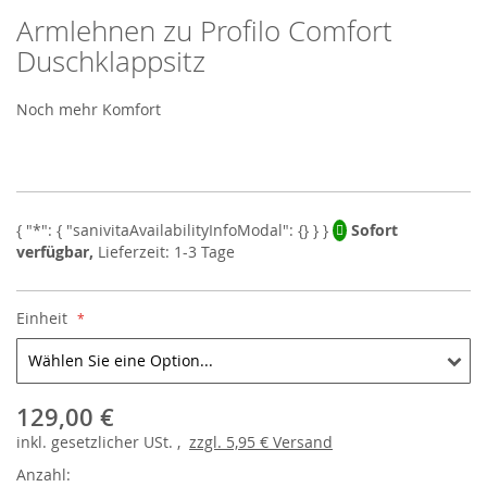
Armlehnen zu Profilo Comfort
Skip
to
Duschklappsitz
the
beginning
Noch mehr Komfort
of
the
images
gallery
Sofort
verfügbar,
Lieferzeit: 1-3 Tage
Einheit
129,00 €
inkl.
gesetzlicher
USt. ,
zzgl.
5,95 €
Versand
Anzahl: