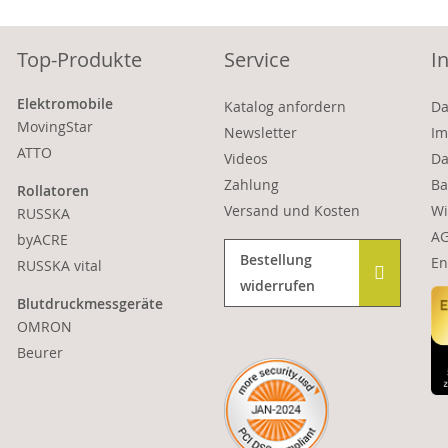
Top-Produkte
Service
I
Elektromobile
Katalog anfordern
Da
MovingStar
Newsletter
Im
ATTO
Videos
Da
Zahlung
Ba
Rollatoren
Versand und Kosten
Wi
RUSSKA
A
byACRE
Bestellung
En
RUSSKA vital
widerrufen
Blutdruckmessgeräte
OMRON
Beurer