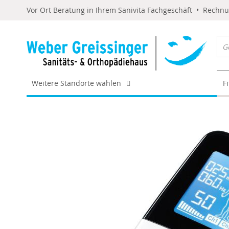
Vor Ort Beratung in Ihrem Sanivita Fachgeschäft • Rechn
Weitere Standorte wählen
F
Skip
to
the
end
of
the
images
gallery