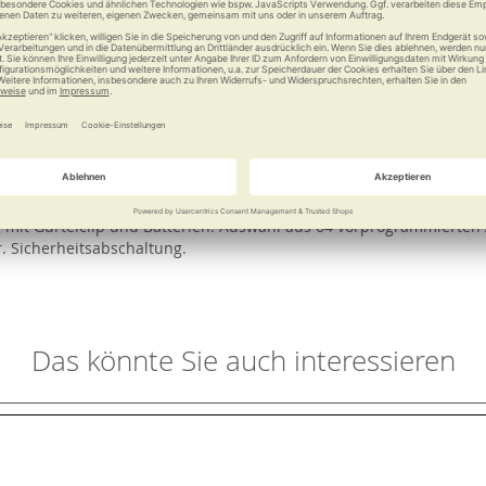
e
Weitere Informationen
Garantie
en und Muskeln aktivieren, Schmerzen und Verspannungen können 
ien. Der praktische Clip ermöglicht die Befestigung am Gürtel, um
17 g mit Gürtelclip und Batterien. Auswahl aus 64 vorprogrammiert
. Sicherheitsabschaltung.
Das könnte Sie auch interessieren