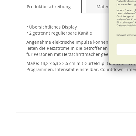
of
Produktbeschreibung
Material und Pfleg
the
images
gallery
• Übersichtliches Display
• 2 getrennt regulierbare Kanäle
Angenehme elektrische Impulse können Gefäße, Nerv
leiten die Reizströme in die betroffenen Körperpart
für Personen mit Herzschrittmacher geeignet.
Maße: 13,2 x 6,3 x 2,6 cm mit Gürtelclip. Gewicht: 1
Programmen. Intensität einstellbar. Countdown-Timer