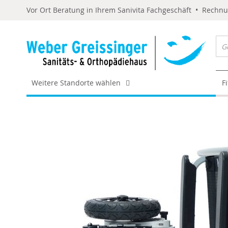
Vor Ort Beratung in Ihrem Sanivita Fachgeschäft • Rechn
Weitere Standorte wählen
F
Skip
to
the
end
of
the
images
gallery