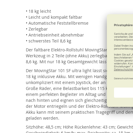
of
the
• 18 kg leicht
images
• Leicht und kompakt faltbar
gallery
• Automatische Feststellbremse
• Zerlegbar
• Antriebseinheit abnehmbar
• schwerstes Teil 8,6 kg
Der faltbare Elektro-Rollstuhl MovingStar 101 ultra li
Werkzeug in 2 Teile (ohne Akku) zerlegbarer Elektrisc
8,6 kg. Mit nur 18 kg Gesamtgewicht lässt sich der Mov
Der MovingStar 101 SF ultra light lässt sich klein u
18 kg inklusive Akku. Mit wenigen Handgriffen lässt er
unkompliziert mit einem Joystick, der an der rechten
Große Räder, eine Belastbarkeit bis 115 kg und eine
einem perfekten Begleiter im Alltag und auf Reisen.
nach hinten und eignen sich gleichzeitig als Transport
der Motor entriegeln und der Elektro-Rollstuhl Movin
Akku kann mit seinem praktischen Tragegriff und de
geladen werden.
Sitzhöhe: 48,5 cm; Höhe Rückenlehne: 43 cm; Gewicht: 
Geschwindigkeit: 6 km/h; max. Reichweite: ca. 15 km, 