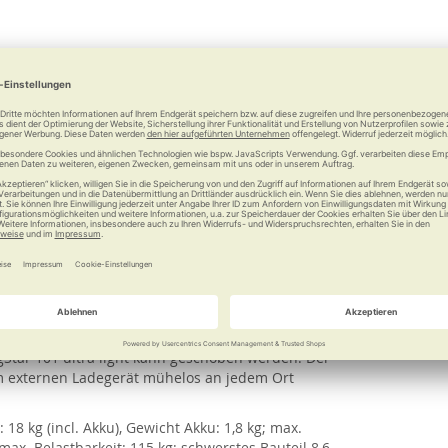
ght ist ein leichter, wartungsfreundliches und ohne
her-Rollstuhl - das schwerste Teil wiegt nur noch
ingStar 101 SF ultra light einfach transportieren.
nd handlich zusammenfalten und hat ein Gewicht von
 sich in zwei Teile trennen. Die Steuerung erfolgt
 oder linken Armlehne befestigt werden kann.
 maximale Reichweite von 15 km machen ihn zu
 Anti-Kipp-Räder schützen vor einem Umkippen
rollen im gefalteten Zustand. Bei Bedarf lässt sich
gStar 101 ultra light kann geschoben werden. Der
m externen Ladegerät mühelos an jedem Ort
18 kg (incl. Akku), Gewicht Akku: 1,8 kg; max.
max. Belastbarkeit: 115 kg; schwerstes Bauteil 8,6