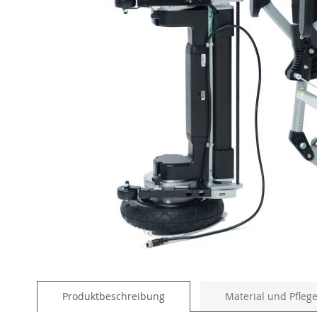
Skip
to
Produktbeschreibung
Material und Pfleg
the
beginning