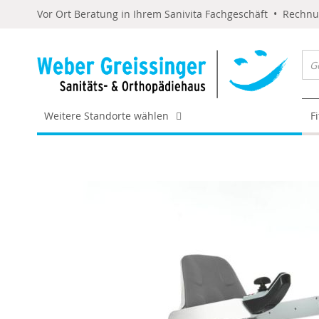
Vor Ort Beratung in Ihrem Sanivita Fachgeschäft • Rechn
Weitere Standorte wählen
F
Skip
to
the
end
of
the
images
gallery