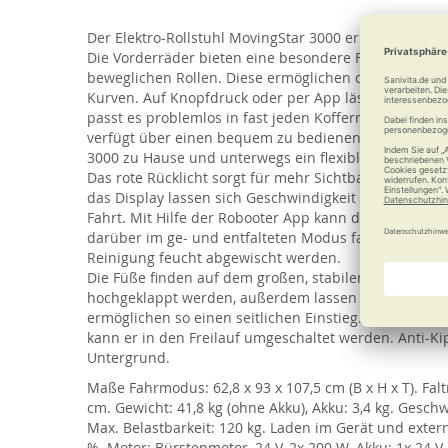
of
the
Der Elektro-Rollstuhl MovingStar 3000 ermöglicht eine
images
Die Vorderräder bieten eine besondere Funktion: Jed
gallery
beweglichen Rollen. Diese ermöglichen das Drehen au
Kurven. Auf Knopfdruck oder per App lässt sich die
passt es problemlos in fast jeden Kofferraum. Die wa
verfügt über einen bequem zu bedienenden Joystick m
3000 zu Hause und unterwegs ein flexibler Begleiter.
Das rote Rücklicht sorgt für mehr Sichtbarkeit und 
das Display lassen sich Geschwindigkeit und Ladesta
Fahrt. Mit Hilfe der Robooter App kann der MovingSta
darüber im ge- und entfalteten Modus fahrbar. Das g
Reinigung feucht abgewischt werden.
Die Füße finden auf dem großen, stabilen Fußbrett Pl
hochgeklappt werden, außerdem lassen sich beide A
ermöglichen so einen seitlichen Einstieg. Wenn der 
kann er in den Freilauf umgeschaltet werden. Anti-K
Untergrund.
Maße Fahrmodus: 62,8 x 93 x 107,5 cm (B x H x T). Faltm
cm. Gewicht: 41,8 kg (ohne Akku), Akku: 3,4 kg. Gesch
Max. Belastbarkeit: 120 kg. Laden im Gerät und exter
%. Motor: Bürstenmotor, 24 V, 2x 200 W. Akku: 1x 24 V,