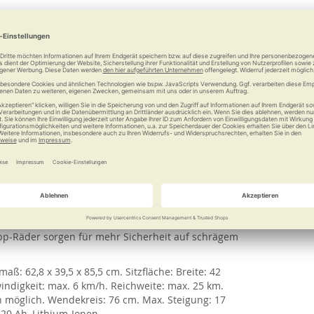
 komfortable Mobilität und ist erstaunlich wendig.
es Vorderrad besteht in sich aus mehreren einzeln
f der Stelle und erleichtern das Fahren um enge
ses Modell kompakt zusammen falten. Dadurch
hlweise rechts oder links montierbare Steuerung
it großer Handauflage. So ist der MovingStar
kann wahlweise an- und ausgeschaltet werden. Über
nd anzeigen. Ein Tempomat sorgt für entspannte
r gefaltet und entfaltet werden. Außerdem ist er
epolsterte Sitzkissen ist abnehmbar und kann zur
atz. Zum Ein- und Ausstieg kann das Fußbrett
rmlehnen komplett nach hinten klappen und
MovingStar 3000 einmal geschoben werden soll,
ipp-Räder sorgen für mehr Sicherheit auf schrägem
aß: 62,8 x 39,5 x 85,5 cm. Sitzfläche: Breite: 42
windigkeit: max. 6 km/h. Reichweite: max. 25 km.
n möglich. Wendekreis: 76 cm. Max. Steigung: 17
 20 Ah, Lithium-Ionen.