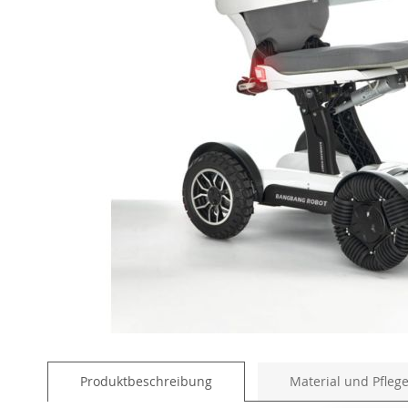
Skip
to
Produktbeschreibung
Material und Pfleg
the
beginning