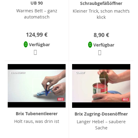
UB 90
Schraubgefäßöffner
Warmes Bett – ganz
Kleiner Trick, schon macht’s
automatisch
klick
124,99 €
8,90 €
Verfügbar
Verfügbar
Brix Tubenentleerer
Brix Zugring-Dosenöffner
Holt raus, was drin ist
Langer Hebel – saubere
Sache