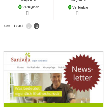
Verfügbar
Verfügbar
Zurück
Seite
Weiter
Seite
1
von 2