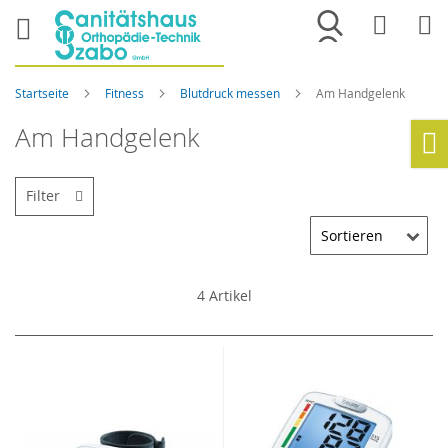
Merkliste
War
Startseite
Fitness
Blutdruck messen
Am Handgelenk
Am Handgelenk
Ho
Filter
4
Artikel