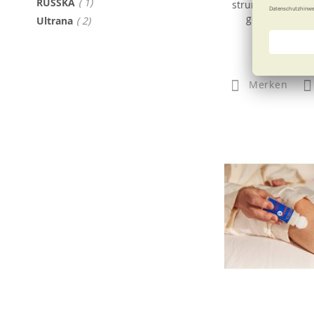
Artikel
RUSSKA
1
strumpfhosen mit
geschlossener
Artikel
Ultrana
2
52,50
Merken