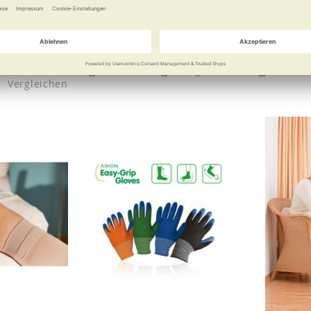
 offener und
 Fußspitze
ab
3,50 €
 €
Merken
Vergleichen
Merke
Vergleichen