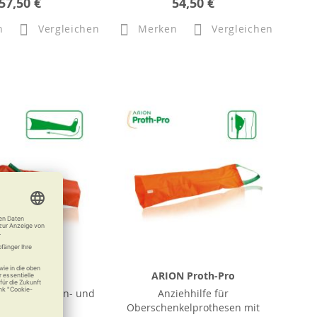
57,50 €
54,50 €
n
Vergleichen
Merken
Vergleichen
ION SlideX
ARION Proth-Pro
g für Arion An- und
Anziehhilfe für
sziehhilfen
Oberschenkelprothesen mit