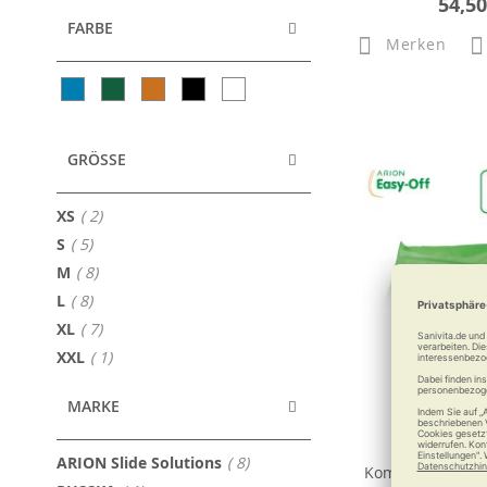
54,50
FARBE
Merken
GRÖSSE
Artikel
XS
2
Artikel
S
5
Artikel
M
8
Artikel
L
8
Artikel
XL
7
Artikel
XXL
1
MARKE
ARION Ea
Ausziehhil
Artikel
ARION Slide Solutions
8
Kompressionsst