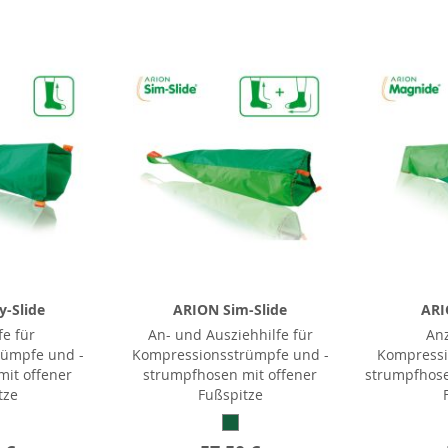
-Slide
ARION Sim-Slide
ARI
fe für
An- und Ausziehhilfe für
Anz
rümpfe und -
Kompressionsstrümpfe und -
Kompressi
it offener
strumpfhosen mit offener
strumpfhose
tze
Fußspitze