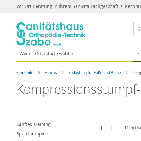
Vor Ort Beratung in Ihrem Sanivita Fachgeschäft • Rechn
Weitere Standorte wählen
F
Startseite
Fitness
Entlastung für Füße und Beine
Komp
Kompressionsstumpf-
Sanftes Training
Anzeigen
Kachelansicht
Liste
11
Artik
als
Sporttherapie