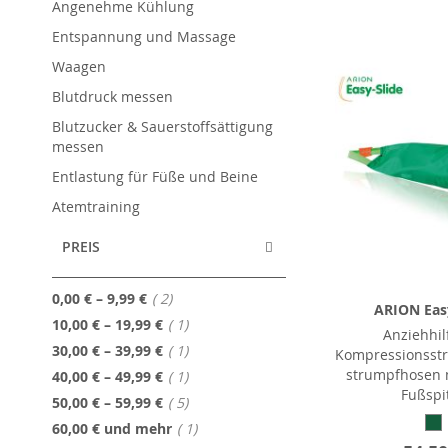
Angenehme Kühlung
Entspannung und Massage
Waagen
Blutdruck messen
Blutzucker & Sauerstoffsättigung
messen
Entlastung für Füße und Beine
Atemtraining
PREIS
Artikel
0,00 €
–
9,99 €
2
ARION Easy
Artikel
10,00 €
–
19,99 €
1
Anziehhil
Artikel
30,00 €
–
39,99 €
1
Kompressionsst
strumpfhosen m
Artikel
40,00 €
–
49,99 €
1
Fußspi
Artikel
50,00 €
–
59,99 €
5
Artikel
60,00 €
und mehr
1