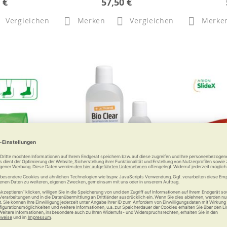
 €
57,50 €
Vergleichen
Merken
Vergleichen
Merke
sy-Off
Ultrana Bio Clear
AR
fe für
Verlängerun
rümpfe und -
Au