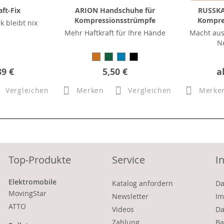
ft-Fix
ARION Handschuhe für
RUSSKA 
Kompressionsstrümpfe
Kompre
ck bleibt nix
Mehr Haftkraft für Ihre Hände
Macht aus
N
39 €
5,50 €
a
Vergleichen
Merken
Vergleichen
Merke
Top-Produkte
Service
I
Elektromobile
Katalog anfordern
Da
MovingStar
Newsletter
Im
ATTO
Videos
Da
Zahlung
Ba