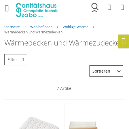
Merkliste
War
Startseite
Wohlbefinden
Wohlige Wärme
Wärmedecken und Wärmezudecken
Wärmedecken und Wärmezudecken
Ho
Filter
7
Artikel