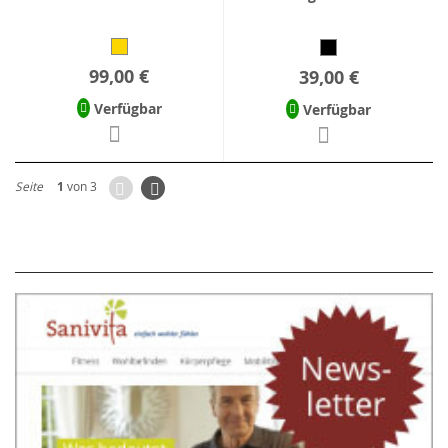
99,00 €
39,00 €
Verfügbar
Verfügbar
Zurück
Seite
Weiter
Seite
1
von 3