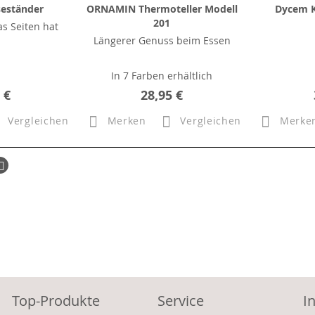
seständer
ORNAMIN Thermoteller Modell
Dycem K
201
was Seiten hat
Längerer Genuss beim Essen
In 7 Farben erhältlich
 €
28,95 €
Vergleichen
Merken
Vergleichen
Merke
ück
Seite
Weiter
Top-Produkte
Service
I