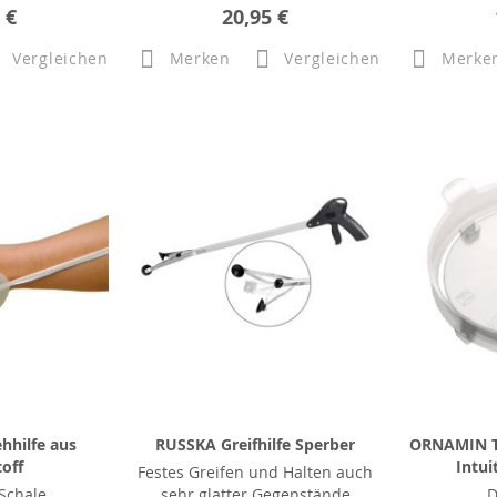
 €
20,95 €
Vergleichen
Merken
Vergleichen
Merke
hhilfe aus
RUSSKA Greifhilfe Sperber
ORNAMIN T
off
Intui
Festes Greifen und Halten auch
 Schale
sehr glatter Gegenstände
...