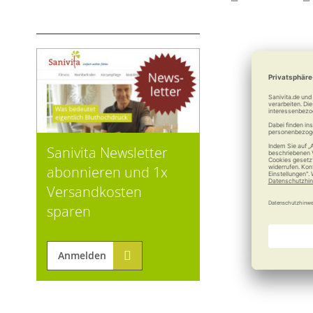
Sanivita Newsletter
abonnieren und 1x
Versandkosten
sparen
Wedo LED-S
Anmelden