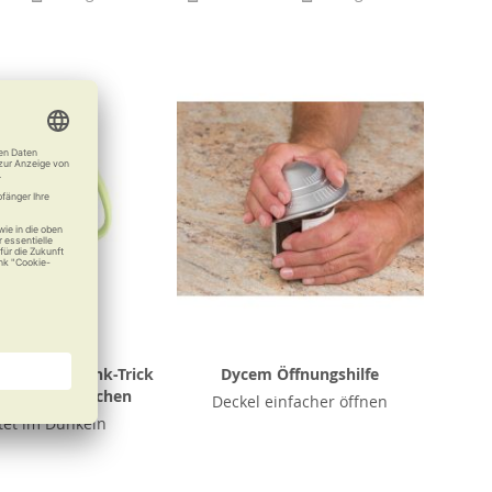
her mit Trink-Trick
Dycem Öffnungshilfe
07 Glühwürmchen
Deckel einfacher öffnen
tet im Dunkeln