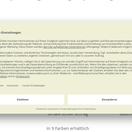
tandlupe
ORNAMIN Schale mit Kipp-Trick
ORNAMIN Bec
Modell 903
Modell 2
Schale schön schräg
Leuch
In 9 Farben erhältlich