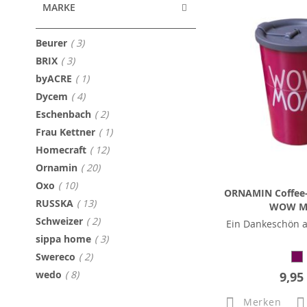
MARKE
Artikel
Beurer
3
Artikel
BRIX
3
Artikel
byACRE
1
Artikel
Dycem
4
Artikel
Eschenbach
2
Artikel
Frau Kettner
1
Artikel
Homecraft
12
Artikel
Ornamin
20
Artikel
Oxo
10
ORNAMIN Coffee-
Artikel
RUSSKA
13
WOW 
Artikel
Schweizer
2
Ein Dankeschön a
Artikel
sippa home
3
Artikel
Swereco
2
Artikel
wedo
8
9,95
Merken