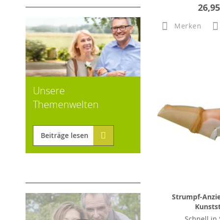
26,95
Merken
Unsere
Themenwelten
Beiträge lesen
Strumpf-Anzie
Kunstst
Schnell in