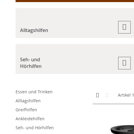
Alltagshilfen
Seh- und
Hörhilfen
Essen und Trinken
Anzeigen
Kachelansicht
Liste
Artikel
als
Alltagshilfen
Greifhilfen
Ankleidehilfen
Seh- und Hörhilfen