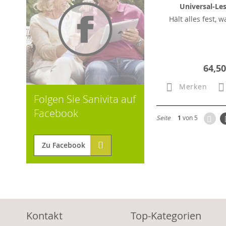
Universal-Le
Hält alles fest, 
64,50
Merken
Folgen Sie Sanivita auf
Facebook
Zur
Seite
1
von 5
Zu Facebook
Kontakt
Top-Kategorien