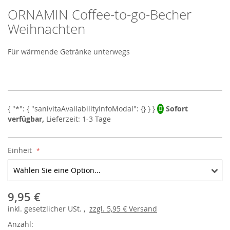
ORNAMIN Coffee-to-go-Becher
Skip
to
Weihnachten
the
beginning
Für wärmende Getränke unterwegs
of
the
images
gallery
Sofort
verfügbar,
Lieferzeit: 1-3 Tage
Einheit
9,95 €
inkl.
gesetzlicher
USt. ,
zzgl.
5,95 €
Versand
Anzahl: