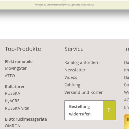
Vergleichen
Merken
Vergleichen
Merke
Top-Produkte
Service
I
Elektromobile
Katalog anfordern
Da
MovingStar
Newsletter
Im
ATTO
Videos
Da
Zahlung
Ba
Rollatoren
Versand und Kosten
Wi
RUSSKA
A
byACRE
Bestellung
En
RUSSKA vital
widerrufen
Blutdruckmessgeräte
OMRON