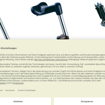
kschlaufe
RUSSKA Stockhalter
RUSS
So bleibt Ihr Stock am Tisch
stehen
 €
4,95 €