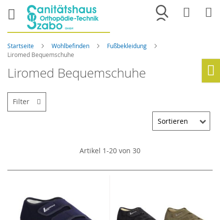
Merkliste
War
Startseite
Wohlbefinden
Fußbekleidung
Liromed Bequemschuhe
Liromed Bequemschuhe
Ho
Filter
Artikel
1
-
20
von
30