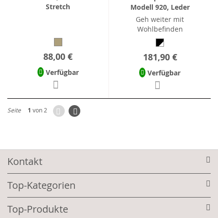
Stretch
Modell 920, Leder
Geh weiter mit
Wohlbefinden
88,00 €
181,90 €
Verfügbar
Verfügbar
Zurück
Seite
Weiter
Seite
1
von 2
Kontakt
Top-Kategorien
Top-Produkte